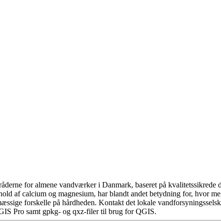
åderne for almene vandværker i Danmark, baseret på kvalitetssikrede da
hold af calcium og magnesium, har blandt andet betydning for, hvor m
æssige forskelle på hårdheden. Kontakt det lokale vandforsyningsselska
GIS Pro samt gpkg- og qxz-filer til brug for QGIS.