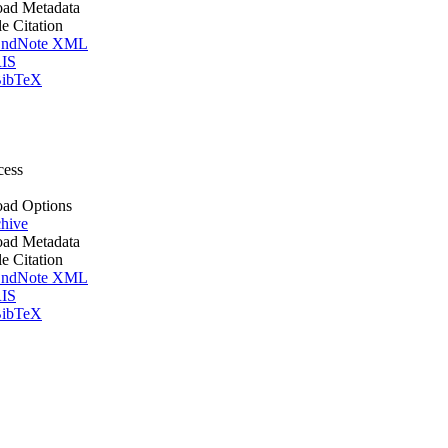
ad Metadata
le Citation
ndNote XML
IS
ibTeX
cess
ad Options
hive
ad Metadata
le Citation
ndNote XML
IS
ibTeX