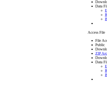
Downlo
Data Fi
E
R
B
Access File
File Ac
Public
Downlo
ZIP Arc
Downlo
Data Fi
E
R
B