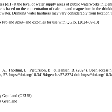
 (dH) at the level of water supply areas of public waterworks in Denma
e is based on the concentration of calcium and magnesium in the drink
t water. Drinking water hardness may vary considerably from location to
 Pro and gpkg- and qxz-files for use with QGIS. (2024-09-13)
 A., Thorling, L., Pjetursson, B., & Hansen, B. (2024). Open access na
, 57. https://doi.org/10.34194/geusb.v57.8374 doi: https://doi.org/10
og Grønland (GEUS)
g Grønland