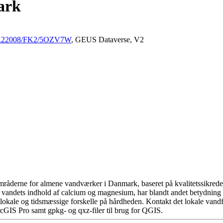
ark
/10.22008/FK2/5OZV7W
, GEUS Dataverse, V2
råderne for almene vandværker i Danmark, baseret på kvalitetssikrede d
 vandets indhold af calcium og magnesium, har blandt andet betydning 
okale og tidsmæssige forskelle på hårdheden. Kontakt det lokale vandfo
cGIS Pro samt gpkg- og qxz-filer til brug for QGIS.