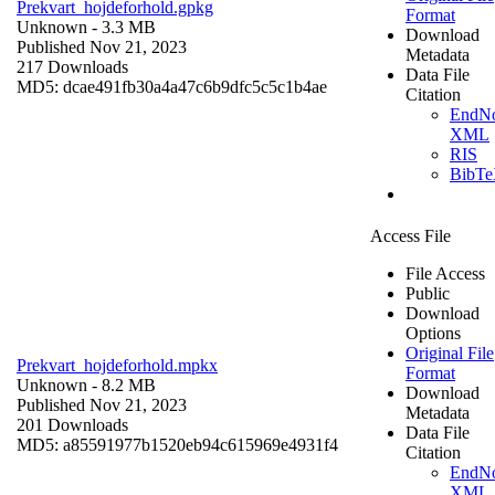
Prekvart_hojdeforhold.gpkg
Format
Unknown
- 3.3 MB
Download
Published Nov 21, 2023
Metadata
217 Downloads
Data File
MD5: dcae491fb30a4a47c6b9dfc5c5c1b4ae
Citation
EndNo
XML
RIS
BibT
Access File
File Access
Public
Download
Options
Original File
Prekvart_hojdeforhold.mpkx
Format
Unknown
- 8.2 MB
Download
Published Nov 21, 2023
Metadata
201 Downloads
Data File
MD5: a85591977b1520eb94c615969e4931f4
Citation
EndNo
XML