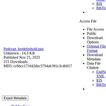
RIS
BibT
Access File
File Access
Public
Download
Options
Original File
Prekvart_hojdeforhold.qgz
Format
Unknown
- 14.3 KB
Download
Published Nov 21, 2023
Metadata
215 Downloads
Data File
MD5: ccbbcc171643dec5794ab391c3c4b817
Citation
EndNo
XML
RIS
BibT
Export Metadata