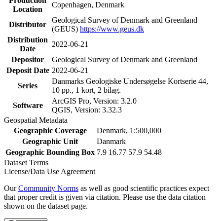
Production
Copenhagen, Denmark
Location
Geological Survey of Denmark and Greenland
Distributor
(GEUS)
https://www.geus.dk
Distribution
2022-06-21
Date
Depositor
Geological Survey of Denmark and Greenland
Deposit Date
2022-06-21
Danmarks Geologiske Undersøgelse Kortserie 44,
Series
10 pp., 1 kort, 2 bilag.
ArcGIS Pro, Version: 3.2.0
Software
QGIS, Version: 3.32.3
Geospatial Metadata
Geographic Coverage
Denmark, 1:500,000
Geographic Unit
Danmark
Geographic Bounding Box
7.9 16.77 57.9 54.48
Dataset Terms
License/Data Use Agreement
Our
Community Norms
as well as good scientific practices expect
that proper credit is given via citation. Please use the data citation
shown on the dataset page.