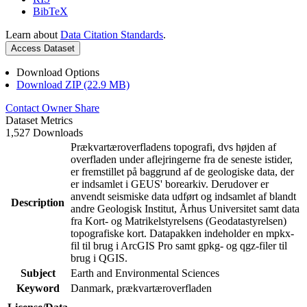
BibTeX
Learn about
Data Citation Standards
.
Access Dataset
Download Options
Download ZIP (22.9 MB)
Contact Owner
Share
Dataset Metrics
1,527 Downloads
Prækvartæroverfladens topografi, dvs højden af
overfladen under aflejringerne fra de seneste istider,
er fremstillet på baggrund af de geologiske data, der
er indsamlet i GEUS' borearkiv. Derudover er
anvendt seismiske data udført og indsamlet af blandt
Description
andre Geologisk Institut, Århus Universitet samt data
fra Kort- og Matrikelstyrelsens (Geodatastyrelsen)
topografiske kort. Datapakken indeholder en mpkx-
fil til brug i ArcGIS Pro samt gpkg- og qgz-filer til
brug i QGIS.
Subject
Earth and Environmental Sciences
Keyword
Danmark, prækvartæroverfladen