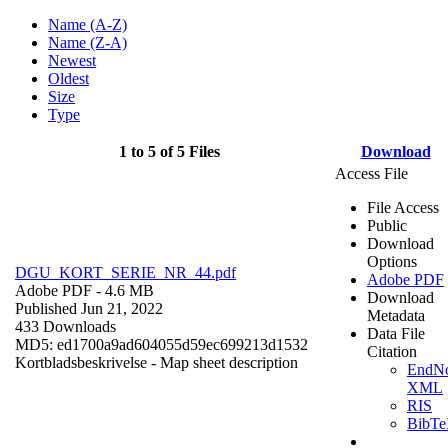
Name (A-Z)
Name (Z-A)
Newest
Oldest
Size
Type
1 to 5 of 5 Files
Download
Access File
File Access
Public
Download
Options
DGU_KORT_SERIE_NR_44.pdf
Adobe PDF
Adobe PDF
- 4.6 MB
Download
Published Jun 21, 2022
Metadata
433 Downloads
Data File
MD5: ed1700a9ad604055d59ec699213d1532
Citation
Kortbladsbeskrivelse - Map sheet description
EndNo
XML
RIS
BibT