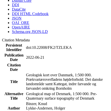
Dublin Core
DDI
DataCite
DDI HTML Codebook
JSON
OAI_ORE
OpenAIRE
Schema.org JSON-LD
Citation Metadata
Persistent
doi:10.22008/FK2/TZLEKA
Identifier
Publication
2022-06-21
Date
Citation
Date
Geologisk kort over Danmark, 1:500 000.
Prækvartæroverfladens højdeforhold. Det danske
Title
landområde samt Kattegat, indre farvande og
farvandet omkring Bornholm
Alternative
Geological map of Denmark, 1:500 000. Pre-
Title
Quaternary surface topography of Denmark
Binzer, Knud
Author
Lykke-Andersen, Holger