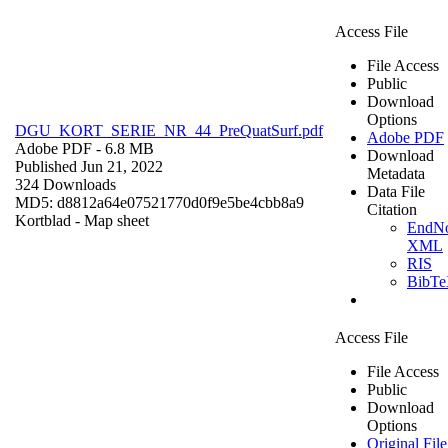
Access File
File Access
Public
Download
Options
DGU_KORT_SERIE_NR_44_PreQuatSurf.pdf
Adobe PDF
Adobe PDF
- 6.8 MB
Download
Published Jun 21, 2022
Metadata
324 Downloads
Data File
MD5: d8812a64e07521770d0f9e5be4cbb8a9
Citation
Kortblad - Map sheet
EndNo
XML
RIS
BibT
Access File
File Access
Public
Download
Options
Original File