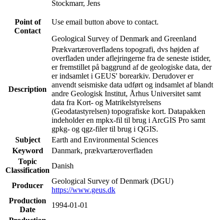
Stockmarr, Jens
Point of
Use email button above to contact.
Contact
Geological Survey of Denmark and Greenland
Prækvartæroverfladens topografi, dvs højden af
overfladen under aflejringerne fra de seneste istider,
er fremstillet på baggrund af de geologiske data, der
er indsamlet i GEUS' borearkiv. Derudover er
anvendt seismiske data udført og indsamlet af blandt
Description
andre Geologisk Institut, Århus Universitet samt
data fra Kort- og Matrikelstyrelsens
(Geodatastyrelsen) topografiske kort. Datapakken
indeholder en mpkx-fil til brug i ArcGIS Pro samt
gpkg- og qgz-filer til brug i QGIS.
Subject
Earth and Environmental Sciences
Keyword
Danmark, prækvartæroverfladen
Topic
Danish
Classification
Geological Survey of Denmark (DGU)
Producer
https://www.geus.dk
Production
1994-01-01
Date